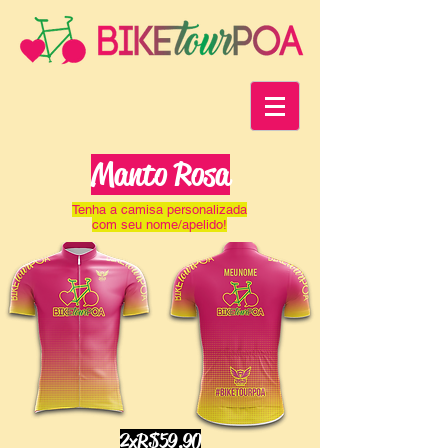
Manto Rosa
Tenha a camisa personalizada
com seu nome/apelido!
2xR$59,90