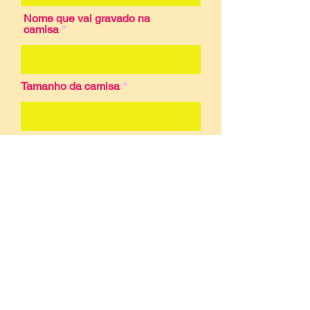
Nome que vai gravado na
camisa
Tamanho da camisa
Enviar
O envio deste formulário
preenchido é obrigatório para
finalizar a encomenda.