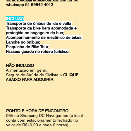
vamospedalar@biketourpoa.com.br
ou
whatsapp
51 99842 4013
.
INCLUSO
Transporte de ônibus de ida e volta;
Transporte da bike bem acomodada e
protegida no bagageiro do bus;
Acompanhamento de mecânico de bikes;
Lanche no ônibus;
Plaquinha do Bike Tour;
Passeio guiado no roteiro turístico.
NÃO INCLUSO
Alimentação em geral;
Seguro de S
aúde do Ciclista >
CLIQUE
ABAIXO PARA ADQUIRIR.
PONTO E HORA DE ENCONTRO
06h
no Shopping DC Navegantes (o local
conta com estacionamento fechado no
valor de R$10,00 a cada 6 horas).