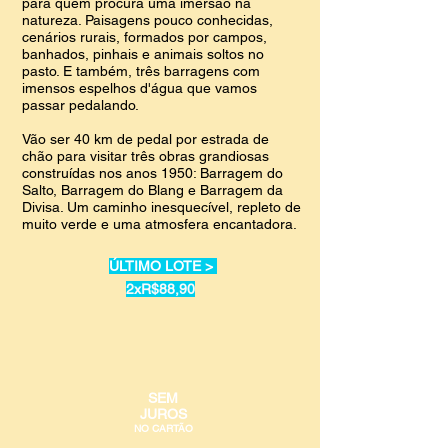
para quem procura uma imersão na
natureza. Paisagens pouco conhecidas,
cenários rurais, formados por campos,
banhados, pinhais e animais soltos no
pasto. E também, três barragens com
imensos espelhos d'água que vamos
passar pedalando.
Vão ser 40 km de pedal por estrada de
chão para visitar três obras grandiosas
construídas nos anos 1950: Barragem do
Salto, Barragem do Blang e Barragem da
Divisa. Um caminho inesquecível, repleto de
muito verde e uma atmosfera encantadora.
ÚLTIMO LOTE >
2xR$88,90
SEM
JUROS
NO CARTÃO