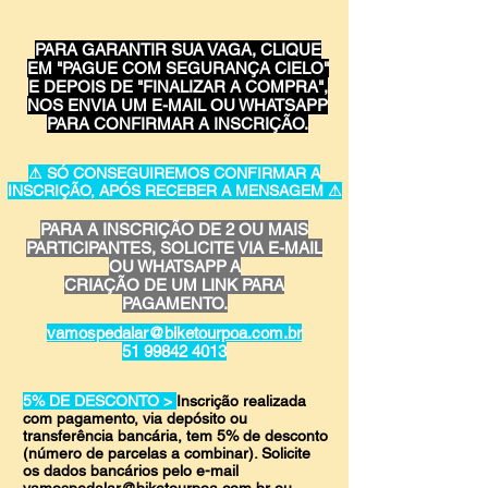
PARA GARANTIR SUA VAGA, CLIQUE
EM "PAGUE COM SEGURANÇA CIELO"
E DEPOIS DE "FINALIZAR A COMPRA",
NOS ENVIA UM E-MAIL OU WHATSAPP
PARA CONFIRMAR A INSCRIÇÃO.
⚠ SÓ CONSEGUIREMOS CONFIRMAR A
INSCRIÇÃO, APÓS RECEBER A MENSAGEM ⚠
PARA A INSCRIÇÃO DE 2 OU MAIS
PARTICIPANTES, SOLICITE VIA E-MAIL
OU WHATSAPP
A
CRIAÇÃO DE UM LINK PARA
PAGAMENTO.
vamospedalar@biketourpoa.com.br
51 99842 4013
5% DE DESCONTO >
Inscrição realizada
com pagamento, via depósito ou
transferência bancária, tem 5% de desconto
(número de parcelas a combinar). Solicite
os dados bancários pelo e-mail