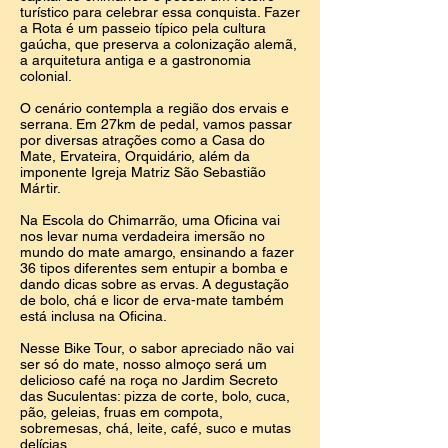
turístico para celebrar essa conquista. Fazer
a Rota é um passeio típico pela cultura
gaúcha, que preserva a colonização alemã,
a arquitetura antiga e a gastronomia
colonial.
O cenário contempla a região dos ervais e
serrana. Em 27km de pedal, vamos passar
por diversas atrações como a Casa do
Mate, Ervateira, Orquidário, além da
imponente Igreja Matriz São Sebastião
Mártir.
Na Escola do Chimarrão, uma Oficina vai
nos levar numa verdadeira imersão no
mundo do mate amargo, ensinando a fazer
36 tipos diferentes sem entupir a bomba e
dando dicas sobre as ervas. A degustação
de bolo, chá e licor de erva-mate também
está inclusa na Oficina.
Nesse Bike Tour, o sabor apreciado não vai
ser só do mate, nosso almoço será um
delicioso café na roça no Jardim Secreto
das Suculentas: pizza de corte, bolo, cuca,
pão, geleias, fruas em compota,
sobremesas, chá, leite, café, suco e mutas
delícias.