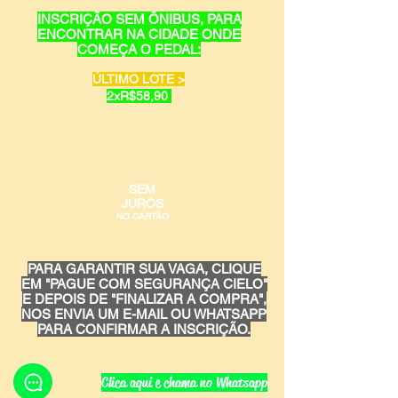
INSCRIÇÃO SEM ÔNIBUS, PARA
ENCONTRAR NA CIDADE ONDE
COMEÇA O PEDAL:
ÚLTIMO LOTE >
2xR$58,90
SEM
JUROS
NO CARTÃO
PARA GARANTIR SUA VAGA, CLIQUE
EM "PAGUE COM SEGURANÇA CIELO"
E DEPOIS DE "FINALIZAR A COMPRA",
NOS ENVIA UM E-MAIL OU WHATSAPP
PARA CONFIRMAR A INSCRIÇÃO.
Clica aqui e chama no Whatsapp