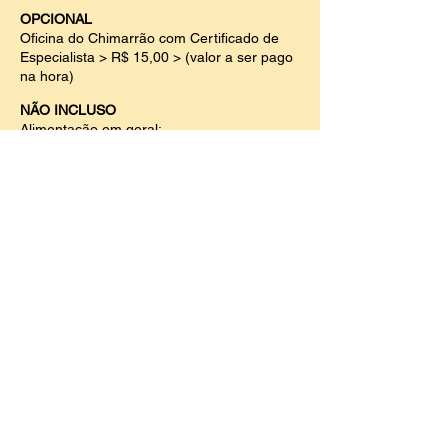
OPCIONAL
Oficina do Chimarrão com Certificado de
Especialista > R$ 15,00 > (valor a ser pago
na hora)
NÃO INCLUSO
Aliment
ação em geral;
Seguro Viagem
> R$ 20,00 >
CLIQUE
ABAIXO PARA ADQUIRIR.
PONTO E HORA DE ENCONTRO
6h30 no Shopping DC Navegantes (o local
conta com estacionamento fechado no
valor de R$10,00 a cada 6 horas).
Para quem quer ir de bike até o DC
Navegantes e não quer ir sozinho, teremos
um ponto de encontro no Largo Zumbi dos
Palmares e sairemos de lá às 6h em
direção ao Shopping.