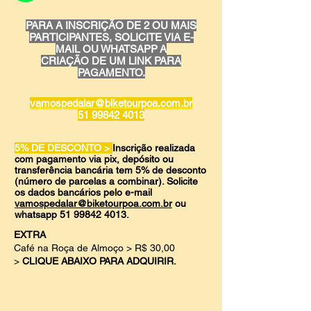
PARA A INSCRIÇÃO DE 2 OU MAIS
PARTICIPANTES, SOLICITE VIA E-
MAIL OU WHATSAPP
A
CRIAÇÃO DE UM LINK PARA
PAGAMENTO.
vamospedalar@biketourpoa.com.br
51 99842 4013
5% DE DESCONTO >
Inscrição realizada
com pagamento via pix, depósito ou
transferência bancária tem 5% de desconto
(número de parcelas a combinar). Solicite
os dados bancários pelo e-mail
vamospedalar@biketourpoa.com.br
ou
whatsapp
51 99842 4013
.
EXTRA
Café na Roça de Almoço
> R$ 30,00
>
CLIQUE ABAIXO PARA ADQUIRIR.