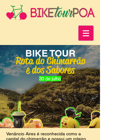
BIKE TOUR
Rota do Chimarrão
e dos Sabores
30 de julho
Venâncio Aires é reconhecida como a
capital do chimarrão e possui um roteiro