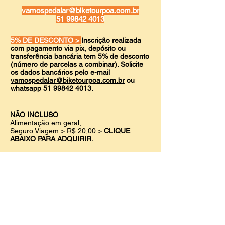
vamospedalar@biketourpoa.com.br
51 99842 4013
5% DE DESCONTO >
Inscrição realizada
com pagamento via pix, depósito ou
transferência bancária tem 5% de desconto
(número de parcelas a combinar). Solicite
os dados bancários pelo e-mail
vamospedalar@biketourpoa.com.br
ou
whatsapp
51 99842 4013
.
NÃO INCLUSO
Alimentação em geral;
Seguro Viagem
> R$ 20,00 >
CLIQUE
ABAIXO PARA ADQUIRIR.
PONTO E HORA DE ENCONTRO
6h30 no Haudi Park (em frente à
Rodoviária)