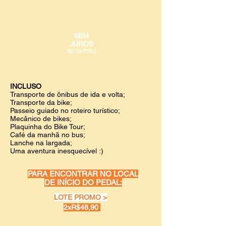
SEM
JUROS
NO CARTÃO
INCLUSO
Transporte de ônibus de ida e volta;
Transporte da bike;
Passeio guiado no roteiro turístico;
Mecânico de bikes;
Plaquinha do Bike Tour;
Café da manhã no bus;
Lanche na largada;
Uma aventura inesquecível :)
PARA ENCONTRAR NO LOCAL
DE INÍCIO DO PEDAL:
LOTE PROMO >
2xR$48,90