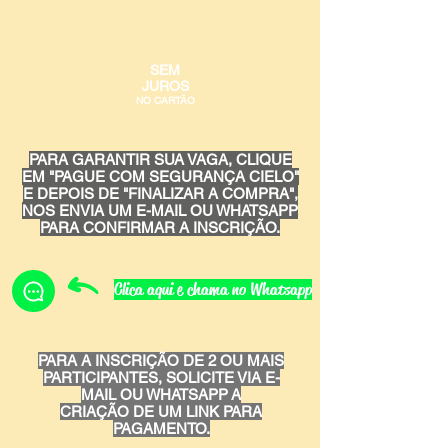
SEM
JUROS
NO CARTÃO
PARA GARANTIR SUA VAGA, CLIQUE
EM "PAGUE COM SEGURANÇA CIELO"
E DEPOIS DE "FINALIZAR A COMPRA",
NOS ENVIA UM E-MAIL OU WHATSAPP
PARA CONFIRMAR A INSCRIÇÃO.
Clica aqui e chama no Whatsapp
PARA A INSCRIÇÃO DE 2 OU MAIS
PARTICIPANTES, SOLICITE VIA E-
MAIL OU WHATSAPP
A
CRIAÇÃO DE UM LINK PARA
PAGAMENTO.