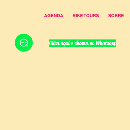
AGENDA
BIKE TOURS
SOBRE
Clica aqui e chama no Whatsapp
Agenda
28 a 30 de agosto
|
Magia das Missões